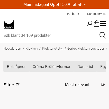
Mummidagen! Opptil 50% rabatt »
Hopp til hovedinnholdet
Finn butikk
Kundeservice
Hovedsiden
Kjøkken
Kjøkkenutstyr
Øvrige kjøkkenredskaper
Boksåpner
Créme Brûlée-former
Damprist
Egge
Filtrer