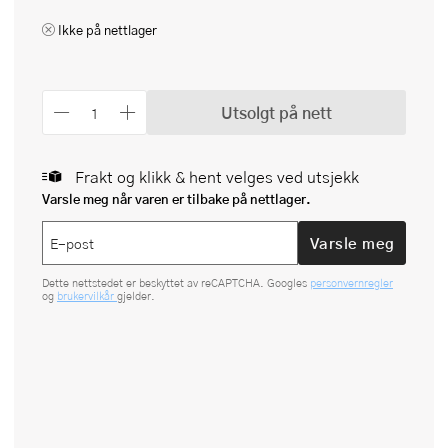
Ikke på nettlager
Utsolgt på nett
Frakt og klikk & hent velges ved utsjekk
Varsle meg når varen er tilbake på nettlager.
Varsle meg
Dette nettstedet er beskyttet av reCAPTCHA. Googles
personvernregler
og
brukervilkår
gjelder.