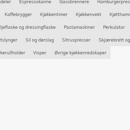
deler
Espressokanne
Gassbrennere
Hamburgerpres
Kaffebrygger
Kjøkkentimer
Kjøkkenvekt
Kjøttham
ljeflaske og dressingflaske
Pastamaskiner
Perkulator
tslynger
Sil og dørslag
Sitruspresser
Skjærebrett og 
kerullholder
Visper
Øvrige kjøkkenredskaper