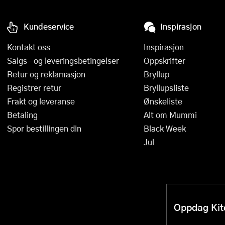
Øvrige kjøkkenapparater
Presskanner
Kundeservice
Inspirasjon
Rivjern
Kontakt oss
Inspirasjon
Sakser
Salgs- og leveringsbetingelser
Oppskrifter
Retur og reklamasjon
Bryllup
Salatslynger
Registrer retur
Bryllupsliste
Frakt og leveranse
Ønskeliste
Sil og dørslag
Betaling
Alt om Mummi
Sitruspresser
Spor bestillingen din
Black Week
Jul
Skjærebrett og fjøler
Skreller
Sleiver og øser
Oppdag Kitc
Spiralizere