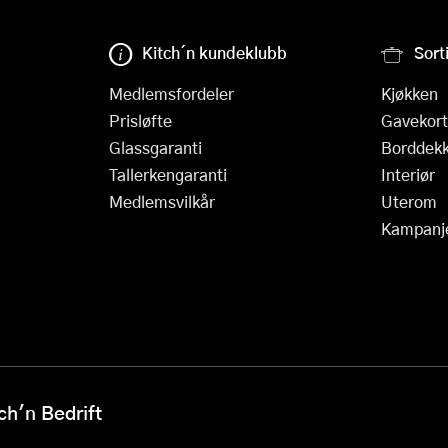
Kitch´n kundeklubb
Sort
Medlemsfordeler
Kjøkken
Prisløfte
Gavekort
Glassgaranti
Borddekk
Tallerkengaranti
Interiør
Medlemsvilkår
Uterom
Kampanj
h'n Bedrift