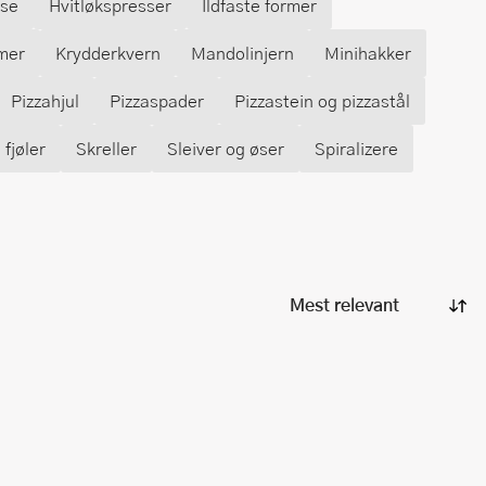
se
Hvitløkspresser
Ildfaste former
mer
Krydderkvern
Mandolinjern
Minihakker
Pizzahjul
Pizzaspader
Pizzastein og pizzastål
fjøler
Skreller
Sleiver og øser
Spiralizere