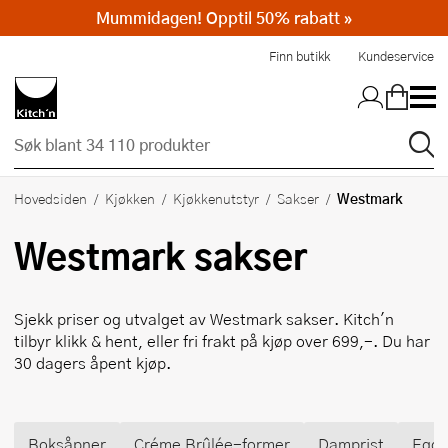
Mummidagen! Opptil 50% rabatt »
Hopp til hovedinnholdet
Finn butikk
Kundeservice
Westmark
Hovedsiden
Kjøkken
Kjøkkenutstyr
Sakser
Westmark
sakser
Sjekk priser og utvalget av
Westmark
sakser. Kitch'n
tilbyr klikk & hent, eller fri frakt på kjøp over 699,-. Du har
30 dagers åpent kjøp.
Boksåpner
Créme Brûlée-former
Damprist
Egge