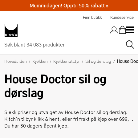
Mummidagen! Opptil 50% rabatt »
Hopp til hovedinnholdet
Finn butikk
Kundeservice
House Doc
Hovedsiden
Kjøkken
Kjøkkenutstyr
Sil og dørslag
House Doctor
sil og
dørslag
Sjekk priser og utvalget av
House Doctor
sil og dørslag.
Kitch'n tilbyr klikk & hent, eller fri frakt på kjøp over 699,-.
Du har 30 dagers åpent kjøp.