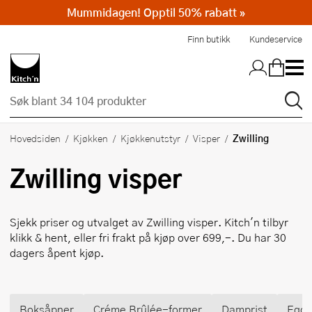
Mummidagen! Opptil 50% rabatt »
Hopp til hovedinnholdet
Finn butikk
Kundeservice
Zwilling
Hovedsiden
Kjøkken
Kjøkkenutstyr
Visper
Zwilling
visper
Sjekk priser og utvalget av
Zwilling
visper. Kitch'n tilbyr
klikk & hent, eller fri frakt på kjøp over 699,-. Du har 30
dagers åpent kjøp.
Boksåpner
Créme Brûlée-former
Damprist
Egge