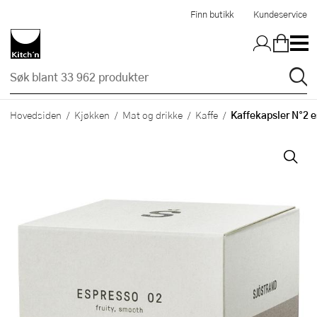
Hopp til hovedinnholdet
Finn butikk
Kundeservice
Kaffekapsler N°2 e
Hovedsiden
Kjøkken
Mat og drikke
Kaffe