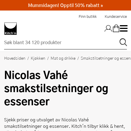
Mummidagen! Opptil 50% rabatt »
Hopp til hovedinnholdet
Finn butikk
Kundeservice
Hovedsiden
Kjøkken
Mat og drikke
Smakstilsetninger og essen
Nicolas Vahé
smakstilsetninger og
essenser
Sjekk priser og utvalget av
Nicolas Vahé
smakstilsetninger og essenser. Kitch'n tilbyr klikk & hent,