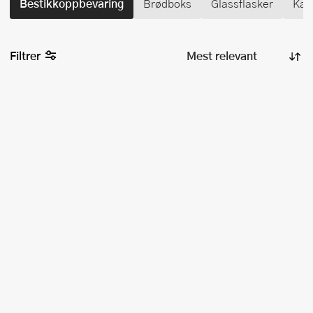
Bestikkoppbevaring
Brødboks
Glassflasker
Kak
Filtrer