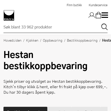
Hopp til hovedinnholdet
Finn butikk
Kundeservice
Hest
Hovedsiden
Kjøkken
Oppbevaring
Bestikkoppbevaring
Hestan
bestikkoppbevaring
Sjekk priser og utvalget av
Hestan
bestikkoppbevaring.
Kitch'n tilbyr klikk & hent, eller fri frakt på kjøp over 699,-.
Du har 30 dagers åpent kjøp.