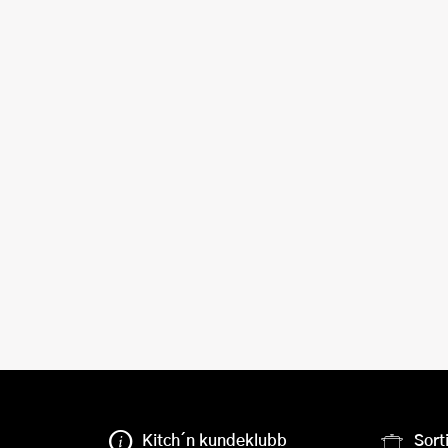
Kitch´n kundeklubb
Sort