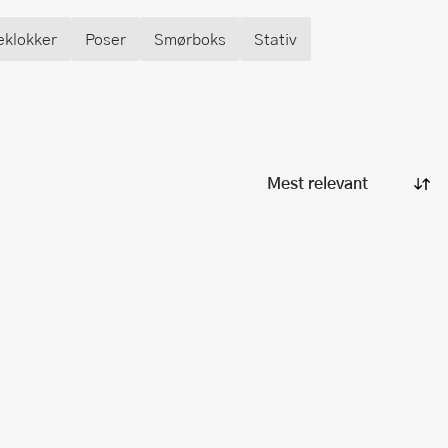
eklokker
Poser
Smørboks
Stativ