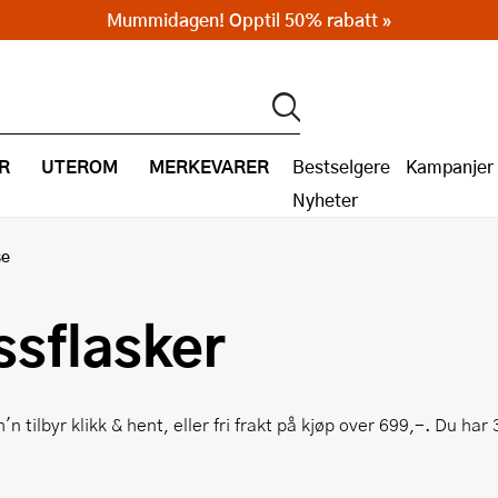
Mummidagen! Opptil 50% rabatt »
R
UTEROM
MERKEVARER
Bestselgere
Kampanjer
Nyheter
se
ssflasker
'n tilbyr klikk & hent, eller fri frakt på kjøp over 699,-. Du ha