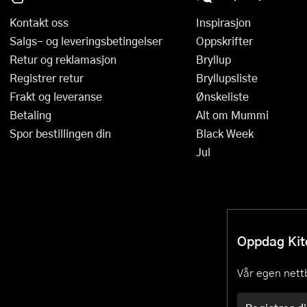
Øvrige kjøkkenapparater
Presskanner
Kontakt oss
Inspirasjon
Salgs- og leveringsbetingelser
Oppskrifter
Rivjern
Retur og reklamasjon
Bryllup
Registrer retur
Bryllupsliste
Sakser
Frakt og leveranse
Ønskeliste
Salatslynger
Betaling
Alt om Mummi
Spor bestillingen din
Black Week
Sil og dørslag
Jul
Sitruspresser
Skjærebrett og fjøler
Skreller
Oppdag Kitc
Sleiver og øser
Vår egen nettb
Spiralizere