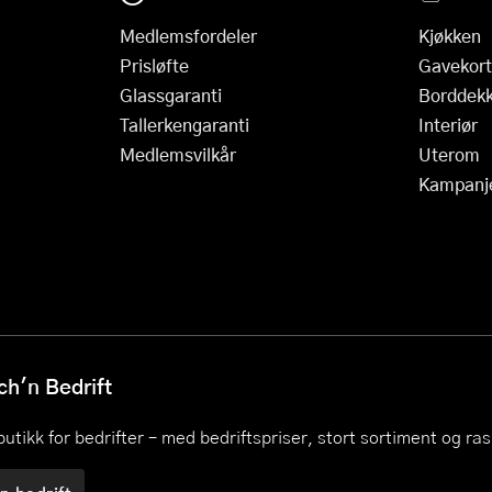
Medlemsfordeler
Kjøkken
Prisløfte
Gavekort
Glassgaranti
Borddekk
Tallerkengaranti
Interiør
Medlemsvilkår
Uterom
Kampanj
h'n Bedrift
utikk for bedrifter – med bedriftspriser, stort sortiment og ra