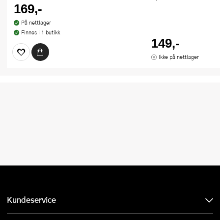
169,-
På nettlager
Finnes i 1 butikk
149,-
Ikke på nettlager
Kundeservice