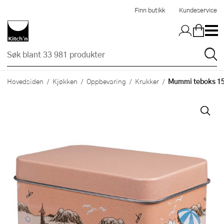
Hopp til hovedinnholdet
Finn butikk
Kundeservice
Mummi teboks 15x
Hovedsiden
Kjøkken
Oppbevaring
Krukker