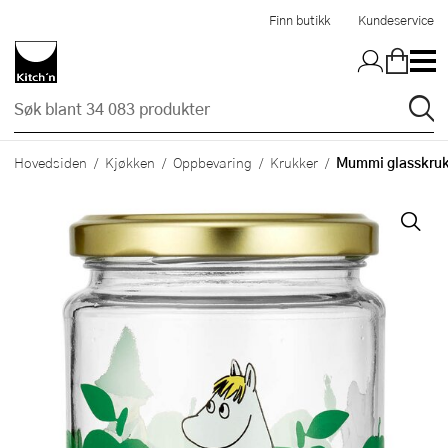
Hopp til hovedinnholdet
Finn butikk
Kundeservice
Mummi glasskrukk
Hovedsiden
Kjøkken
Oppbevaring
Krukker