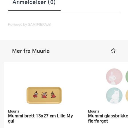
Anmeldelser (0)
Powered by GAMIFIERA.®
Mer fra Muurla
Muurla
Muurla
Mummi brett 13x27 cm Lille My
Mummi glassbrikke 10 cm 4 stk
gul
flerfarget