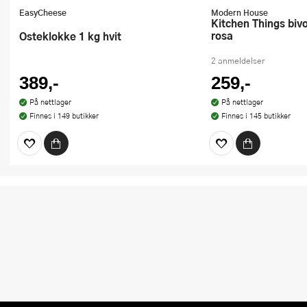
EasyCheese
Modern House
Kitchen Things bivokspapir 4 stk
rosa
Osteklokke 1 kg hvit
2 anmeldelser
389,-
259,-
På nettlager
På nettlager
Finnes i 149 butikker
Finnes i 145 butikker