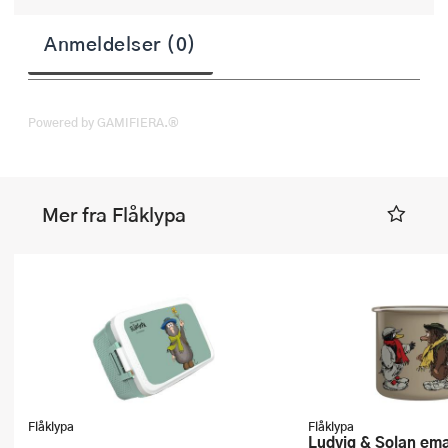
Anmeldelser (0)
Powered by GAMIFIERA.®
Mer fra Flåklypa
Flåklypa
Flåklypa
Ludvig & Solan emaljekopp 25 cl