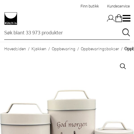
Hopp til hovedinnholdet
Finn butikk
Kundeservice
Oppb
Hovedsiden
Kjøkken
Oppbevaring
Oppbevaringsbokser