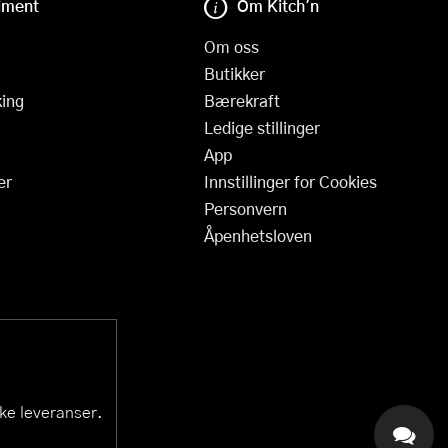
iment
Om Kitch'n
Om oss
Butikker
ing
Bærekraft
Ledige stillinger
App
er
Innstillinger for Cookies
Personvern
Åpenhetsloven
ske leveranser.
KAI