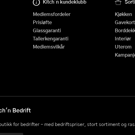
Kitch´n kundeklubb
Sort
Medlemsfordeler
Kjøkken
Prisløfte
Gavekort
Glassgaranti
Borddekk
Tallerkengaranti
Interiør
Medlemsvilkår
Uterom
Kampanj
h'n Bedrift
utikk for bedrifter – med bedriftspriser, stort sortiment og ra