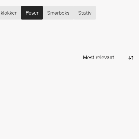
klokker
Poser
Smørboks
Stativ