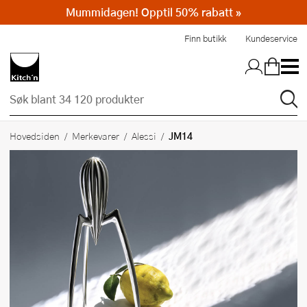
Mummidagen! Opptil 50% rabatt »
Hopp til hovedinnholdet
Finn butikk
Kundeservice
JM14
Hovedsiden
Merkevarer
Alessi