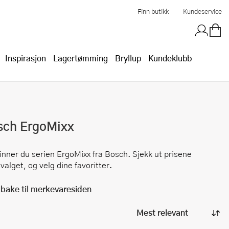
Finn butikk
Kundeservice
Inspirasjon
Lagertømming
Bryllup
Kundeklubb
sch
ErgoMixx
finner du serien
ErgoMixx
fra
Bosch
. Sjekk ut prisene
valget, og velg dine favoritter.
lbake til merkevaresiden