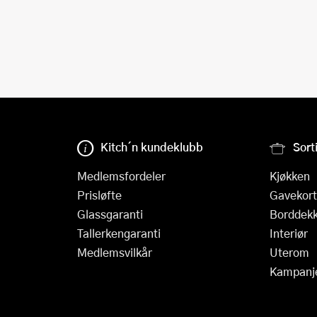
Kitch´n kundeklubb
Sort
Medlemsfordeler
Kjøkken
Prisløfte
Gavekort
Glassgaranti
Borddekk
Tallerkengaranti
Interiør
Medlemsvilkår
Uterom
Kampanj