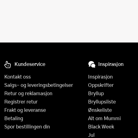
Slikkepotter
Melkeskummere
Morter
Vifter
Springformer
Popcornmaskiner
Målebeger og måleskje
Sprøyteposer og tipper
Riskoker
Nøtteknekkere
Øvrig bakeutstyr
Sous vide
Oljeflaske og dressingflaske
Kundeservice
Inspirasjon
Stavmiksere
Pastamaskiner
Kontakt oss
Inspirasjon
Steketakker
Perkulator
Salgs- og leveringsbetingelser
Oppskrifter
Toastjern og bordgrill
Pizzahjul
Retur og reklamasjon
Bryllup
Registrer retur
Bryllupsliste
Vaffeljern
Pizzaspader
Frakt og leveranse
Ønskeliste
Betaling
Alt om Mummi
Vakuumpakker
Pizzastein og pizzastål
Spor bestillingen din
Black Week
Vannkokere
Potetmoser
Jul