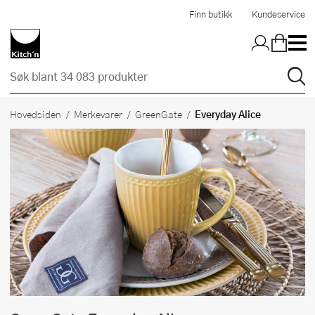
Hopp til hovedinnholdet
Finn butikk
Kundeservice
Everyday Alice
Hovedsiden
Merkevarer
GreenGate