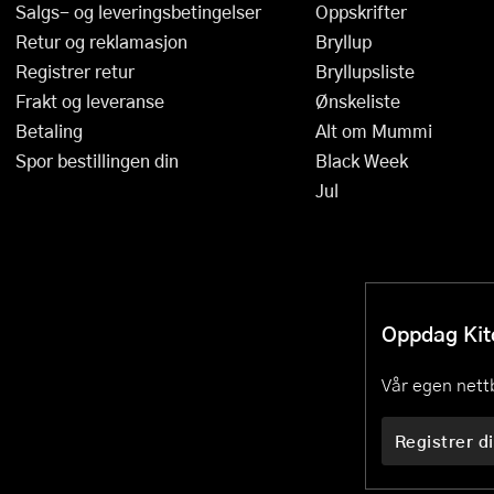
Salgs- og leveringsbetingelser
Oppskrifter
Stekepinsett
Retur og reklamasjon
Bryllup
Stekespader
Registrer retur
Bryllupsliste
Frakt og leveranse
Ønskeliste
Steketermometer
Betaling
Alt om Mummi
Spor bestillingen din
Black Week
Tørkerullholder
Jul
Visper
Øvrige kjøkkenredskaper
Oppdag Kitc
Vår egen nettb
Registrer di