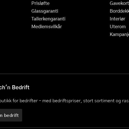
Prisløfte
Gavekort
Glassgaranti
Borddekk
Tallerkengaranti
Interiør
Medlemsvilkår
Uterom
Kampanj
h'n Bedrift
utikk for bedrifter – med bedriftspriser, stort sortiment og ra
n bedrift