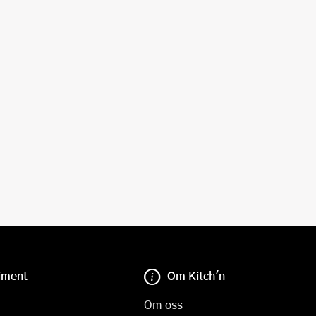
iment
Om Kitch'n
Om oss