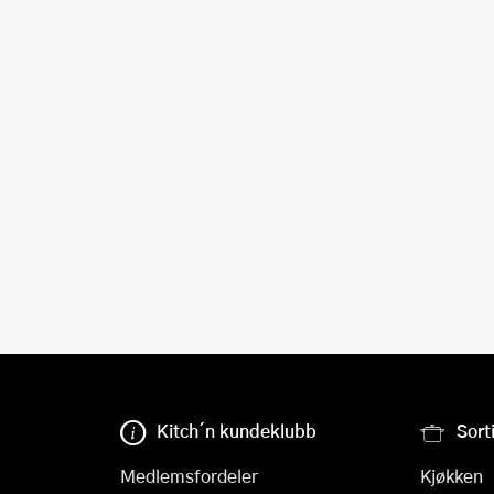
Kitch´n kundeklubb
Sort
Medlemsfordeler
Kjøkken