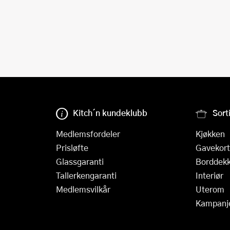
Kitch´n kundeklubb
Sort
Medlemsfordeler
Kjøkken
Prisløfte
Gavekort
Glassgaranti
Borddekk
Tallerkengaranti
Interiør
Medlemsvilkår
Uterom
Kampanj