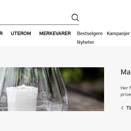
R
UTEROM
MERKEVARER
Bestselgere
Kampanjer
Nyheter
Ma
Her 
prise
Ti