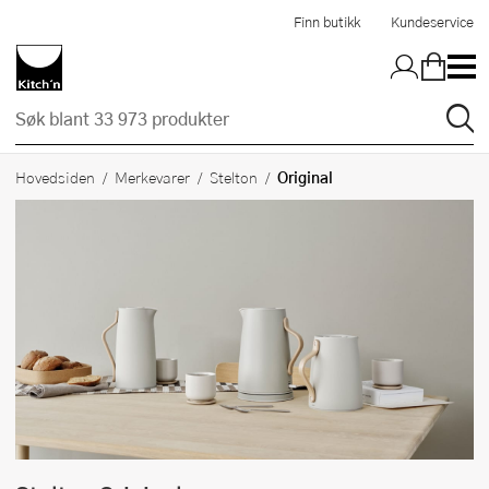
Hopp til hovedinnholdet
Finn butikk
Kundeservice
Original
Hovedsiden
Merkevarer
Stelton