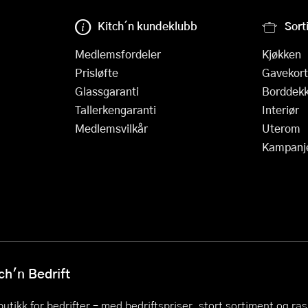
Kitch´n kundeklubb
Sort
Medlemsfordeler
Kjøkken
Prisløfte
Gavekort
Glassgaranti
Borddekk
Tallerkengaranti
Interiør
Medlemsvilkår
Uterom
Kampanj
h'n Bedrift
utikk for bedrifter – med bedriftspriser, stort sortiment og ra