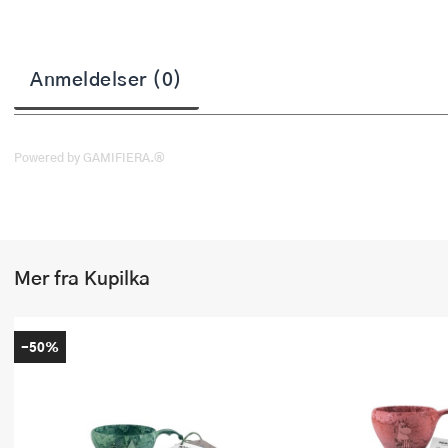
Stekepinsett
Stekespader
Anmeldelser (0)
Steketermometer
Tørkerullholder
Powered by GAMIFIERA.®
Visper
Øvrige kjøkkenredskaper
Mer fra Kupilka
-50%