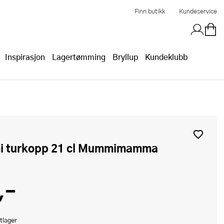
Finn butikk
Kundeservice
Inspirasjon
Lagertømming
Bryllup
Kundeklubb
i turkopp 21 cl Mummimamma
,-
tlager