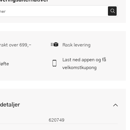
frakt over 699,-
Rask levering
Last ned appen og få
løfte
velkomstkupong
detaljer
620749