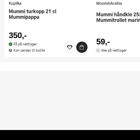
Kupilka
MoominArabia
Mummi turkopp 21 cl
Mummi håndkle 25x25 cm
Mummipappa
Mummitrollet mari
350,-
59,-
Få på nettlager
Kan sendes til butikk
Ikke på nettlager