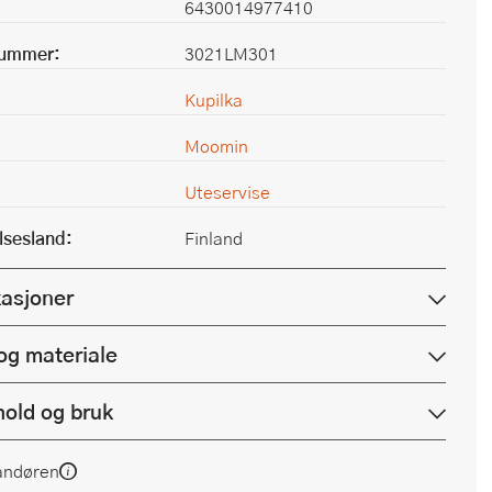
6430014977410
nummer:
3021LM301
Kupilka
Moomin
Uteservise
lsesland:
Finland
kasjoner
og materiale
hold og bruk
andøren