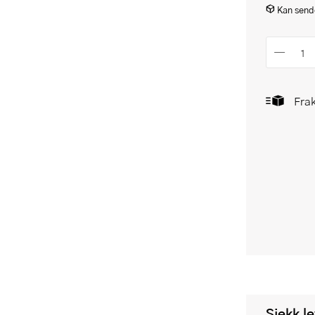
Kan sende
Frak
Sjekk l