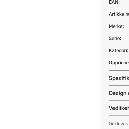
EAN:
Artikkel
Merke:
Serie:
Kategori:
Opprinne
Spesifi
Design 
Vedlike
Om lever