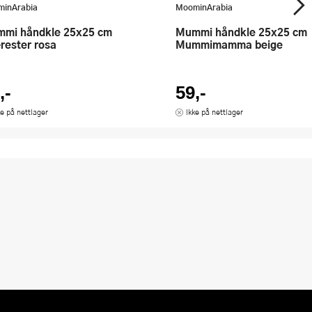
inArabia
MoominArabia
Mummi håndkle 25x25 cm
rester rosa
Mummimamma beige
,-
59,-
ke på nettlager
Ikke på nettlager