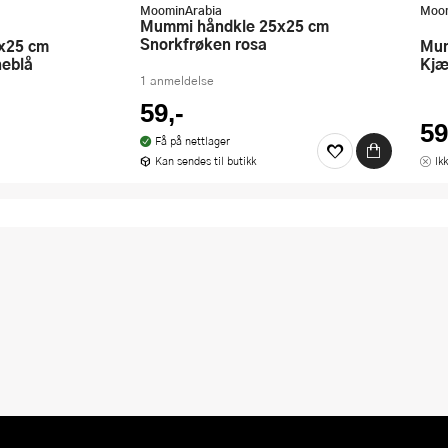
MoominArabia
Moom
Mummi håndkle 25x25 cm
Snorkfrøken rosa
Mummi håndkle 25x25 cm
neblå
Kjæ
1 anmeldelse
59,-
59
Få på nettlager
Kan sendes til butikk
Ik