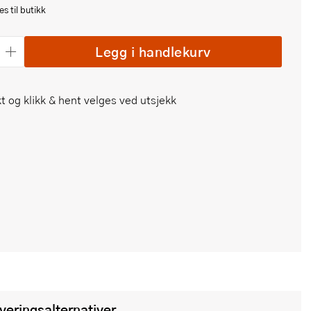
s til butikk
Legg i handlekurv
t og klikk & hent velges ved utsjekk
everingsalternativer