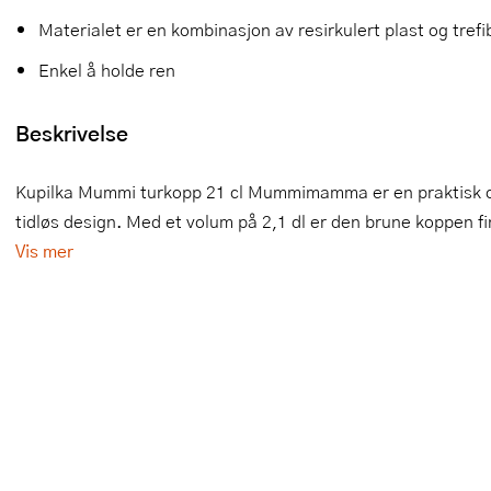
Materialet er en kombinasjon av resirkulert plast og trefi
Slikkepotter
Melkeskummere
Morter
Vifter
Enkel å holde ren
Springformer
Popcornmaskiner
Målebeger og måleskje
Beskrivelse
Sprøyteposer og tipper
Riskoker
Nøtteknekkere
Øvrig bakeutstyr
Sous vide
Oljeflaske og dressingflaske
Kupilka Mummi turkopp 21 cl Mummimamma er en praktisk o
tidløs design. Med et volum på 2,1 dl er den brune koppen fin 
Stavmiksere
Pastamaskiner
Vis mer
Steketakker
Perkulator
Toastjern og bordgrill
Pizzahjul
Vaffeljern
Pizzaspader
Vakuumpakker
Pizzastein og pizzastål
Vannkokere
Potetmoser