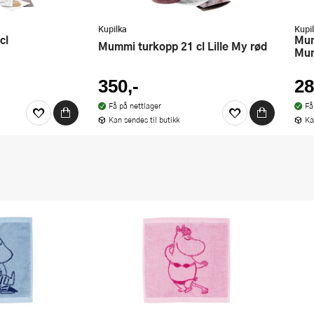
Kupilka
Kupi
Mummi turkopp 12 cl
Mummi turkopp 21 cl Lille My rød
Mum
350,-
28
Få på nettlager
Få
Kan sendes til butikk
Ka