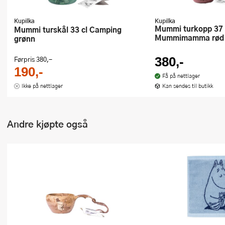
Kupilka
Kupilka
Mummi turkopp 37 cl
Mummi turskål 33 cl Camping
Mummimamma rød
grønn
Førpris
380,-
380,-
190,-
Få på nettlager
Ikke på nettlager
Kan sendes til butikk
Andre kjøpte også