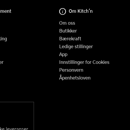
iment
Om Kitch'n
Om oss
Butikker
ing
Bærekraft
Ledige stillinger
App
er
Innstillinger for Cookies
Personvern
Åpenhetsloven
ske leveranser.