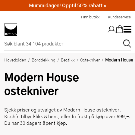
Mummidagen! Opptil 50% rabatt »
Hopp til hovedinnholdet
Finn butikk
Kundeservice
Modern House
Hovedsiden
Borddekking
Bestikk
Ostekniver
Modern House
ostekniver
Sjekk priser og utvalget av
Modern House
ostekniver.
Kitch'n tilbyr klikk & hent, eller fri frakt på kjøp over 699,-.
Du har 30 dagers åpent kjøp.