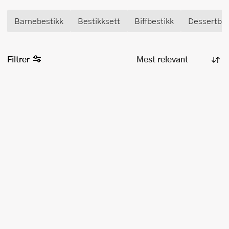
Barnebestikk
Bestikksett
Biffbestikk
Dessertbes
Filtrer