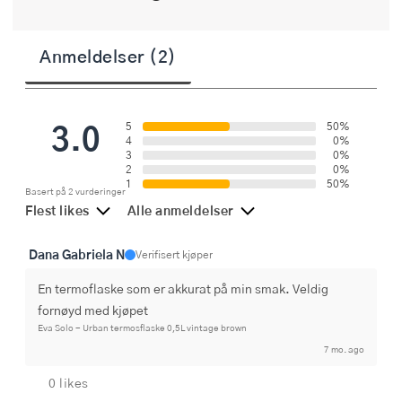
Anmeldelser (2)
3.0
5
50%
4
0%
3
0%
2
0%
1
50%
Basert på 2 vurderinger
Flest likes
Alle anmeldelser
Dana Gabriela N
Verifisert kjøper
En termoflaske som er akkurat på min smak. Veldig 
fornøyd med kjøpet
Eva Solo - Urban termosflaske 0,5L vintage brown
7 mo. ago
0 likes