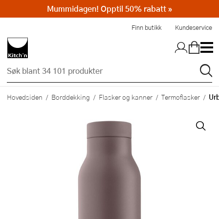
Mummidagen! Opptil 50% rabatt »
Hopp til hovedinnholdet
Finn butikk
Kundeservice
Urb
Hovedsiden
Borddekking
Flasker og kanner
Termoflasker