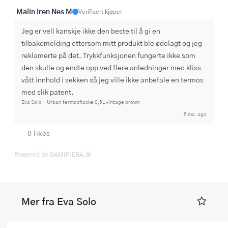
Malin Iren Nes M
Verifisert kjøper
Jeg er vell kanskje ikke den beste til å gi en 
tilbakemelding ettersom mitt produkt ble ødelagt og jeg 
reklamerte på det. Trykkfunksjonen fungerte ikke som 
den skulle og endte opp ved flere anledninger med kliss 
vått innhold i sekken så jeg ville ikke anbefale en termos 
med slik patent.
Eva Solo - Urban termosflaske 0,5L vintage brown
5 mo. ago
0 likes
Powered by GAMIFIERA.®
Mer fra Eva Solo