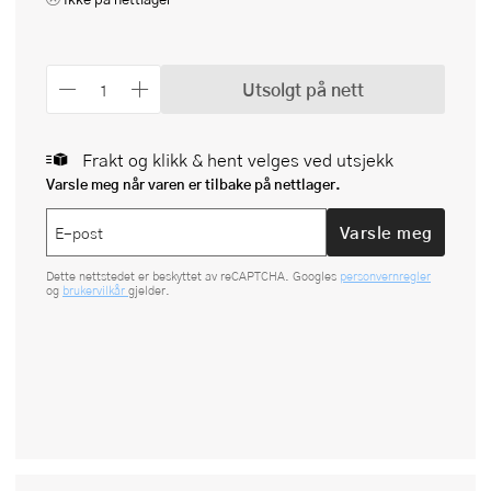
Utsolgt på nett
Frakt og klikk & hent velges ved utsjekk
Varsle meg når varen er tilbake på nettlager.
Varsle meg
Dette nettstedet er beskyttet av reCAPTCHA. Googles
personvernregler
og
brukervilkår
gjelder.