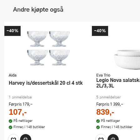
Andre kjøpte også
-40%
-40%
Aida
Eva Trio
Legio Nova salatskåler 2 stk
Harvey is/dessertskål 20 cl 4 stk
2L/3,3L
1 anmeldelse
5 anmeldelser
Førpris
179,-
Førpris
1 399,-
107,-
839,-
På nettlager
På nettlager
Finnes i 148 butikker
Finnes i 145 butikker