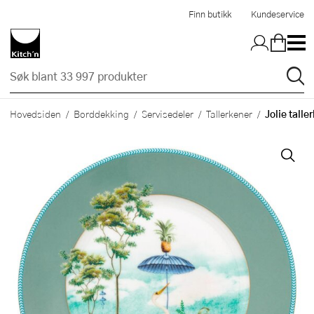
Hopp til hovedinnholdet
Finn butikk
Kundeservice
Jolie talle
Hovedsiden
Borddekking
Servisedeler
Tallerkener