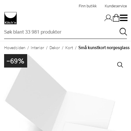
Hopp til hovedinnholdet
Finn butikk
Kundeservice
Små kunstkort norgesglass
Hovedsiden
Interiør
Dekor
Kort
-69%