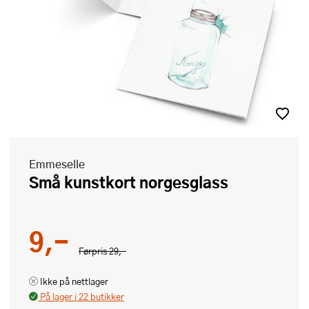
Emmeselle
Små kunstkort norgesglass
9,-
Førpris
29,-
Ikke på nettlager
På lager i 22 butikker