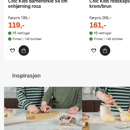
Chic Kids barneforkle 54 cm
Chic Kids redskapssett 3 deler
enhjørning rosa
krem/brun
Førpris
199,-
Førpris
269,-
119,-
161,-
På nettlager
På nettlager
Finnes i 149 butikker
Finnes i 148 butikker
Inspirasjon