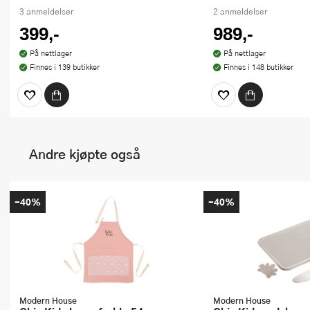
3 anmeldelser
2 anmeldelser
399,-
989,-
På nettlager
På nettlager
Finnes i 139 butikker
Finnes i 148 butikker
Andre kjøpte også
-40%
-40%
Modern House
Modern House