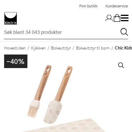
Hopp til hovedinnholdet
Finn butikk
Kundeservice
Chic Kids
Hovedsiden
Kjøkken
Bakeutstyr
Bakeutstyr til barn
-40%