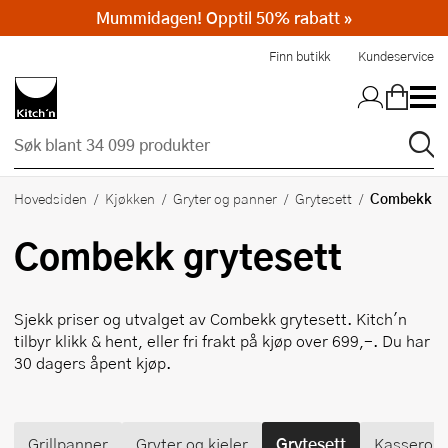
Mummidagen! Opptil 50% rabatt »
Hopp til hovedinnholdet
Finn butikk
Kundeservice
Combekk
Hovedsiden
Kjøkken
Gryter og panner
Grytesett
Combekk
grytesett
Sjekk priser og utvalget av
Combekk
grytesett. Kitch'n
tilbyr klikk & hent, eller fri frakt på kjøp over 699,-. Du har
30 dagers åpent kjøp.
Grillpanner
Gryter og kjeler
Grytesett
Kasseroll