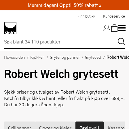
Mummidagen! Opptil 50% rabatt »
Hopp til hovedinnholdet
Finn butikk
Kundeservice
Robert Wel
Hovedsiden
Kjøkken
Gryter og panner
Grytesett
Robert Welch
grytesett
Sjekk priser og utvalget av
Robert Welch
grytesett.
Kitch'n tilbyr klikk & hent, eller fri frakt på kjøp over 699,-.
Du har 30 dagers åpent kjøp.
Grillpanner
Gryter og kjeler
Grytesett
Kasseroll