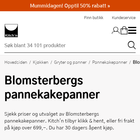
Mummidagen! Opptil 50% rabatt »
Hopp til hovedinnholdet
Finn butikk
Kundeservice
Blo
Hovedsiden
Kjøkken
Gryter og panner
Pannekakepanner
Blomsterbergs
pannekakepanner
Sjekk priser og utvalget av
Blomsterbergs
pannekakepanner. Kitch'n tilbyr klikk & hent, eller fri frakt
på kjøp over 699,-. Du har 30 dagers åpent kjøp.