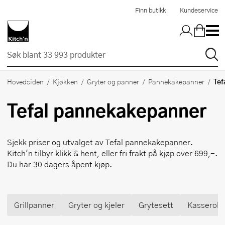
Hopp til hovedinnholdet
Finn butikk
Kundeservice
Tef
Hovedsiden
Kjøkken
Gryter og panner
Pannekakepanner
Tefal
pannekakepanner
Sjekk priser og utvalget av
Tefal
pannekakepanner.
Kitch'n tilbyr klikk & hent, eller fri frakt på kjøp over 699,-.
Du har 30 dagers åpent kjøp.
Grillpanner
Gryter og kjeler
Grytesett
Kasserolle