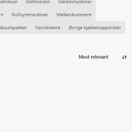
dmikser
Isbitmaskin
Iskremmaskiner
rn
Kullsyremaskiner
Melkeskummere
akuumpakker
Vannkokere
Øvrige kjøkkenapparater