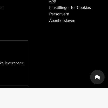
App
er
Innstillinger for Cookies
Personvern
Åpenhetsloven
ske leveranser.
KAI