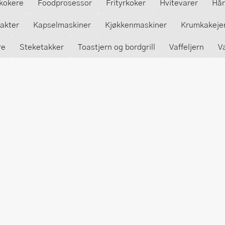
kokere
Foodprosessor
Frityrkoker
Hvitevarer
Hån
rakter
Kapselmaskiner
Kjøkkenmaskiner
Krumkakeje
re
Steketakker
Toastjern og bordgrill
Vaffeljern
V