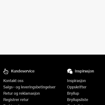
Øvrige kjøkkenapparater
Presskanner
Rivjern
Sakser
Salatslynger
Sil og dørslag
Sitruspresser
Skjærebrett og fjøler
Kundeservice
Inspirasjon
Skreller
Kontakt oss
Inspirasjon
Salgs- og leveringsbetingelser
Oppskrifter
Sleiver og øser
Retur og reklamasjon
Bryllup
Spiralizere
Registrer retur
Bryllupsliste