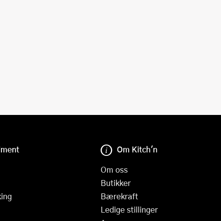
iment
Om Kitch'n
Om oss
Butikker
ing
Bærekraft
Ledige stillinger