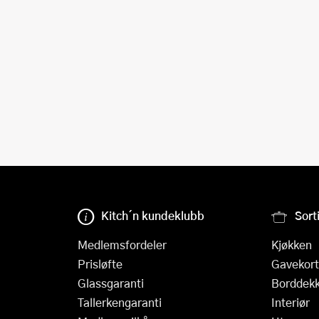
Kitch´n kundeklubb
Sort
Medlemsfordeler
Kjøkken
Prisløfte
Gavekort
Glassgaranti
Borddekk
Tallerkengaranti
Interiør