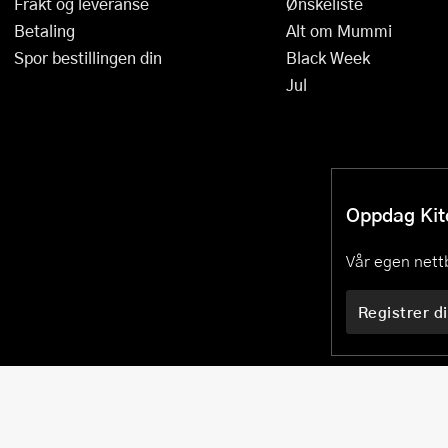
Frakt og leveranse
Ønskeliste
Stekepinsett
Betaling
Alt om Mummi
Spor bestillingen din
Black Week
Stekespader
Jul
Steketermometer
Tørkerullholder
Visper
Oppdag Kitc
Øvrige kjøkkenredskaper
Vår egen nettb
Registrer di