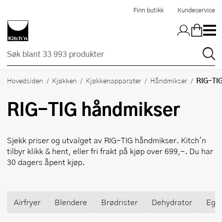
Hopp til hovedinnholdet
Finn butikk
Kundeservice
RIG-TI
Hovedsiden
Kjøkken
Kjøkkenapparater
Håndmikser
RIG-TIG
håndmikser
Sjekk priser og utvalget av
RIG-TIG
håndmikser. Kitch'n
tilbyr klikk & hent, eller fri frakt på kjøp over 699,-. Du har
30 dagers åpent kjøp.
Airfryer
Blendere
Brødrister
Dehydrator
Egg