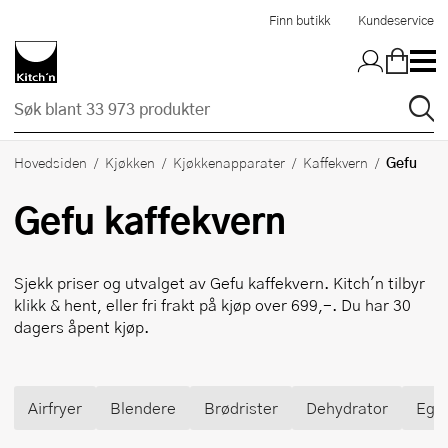
Hopp til hovedinnholdet
Finn butikk
Kundeservice
Gefu
Hovedsiden
Kjøkken
Kjøkkenapparater
Kaffekvern
Gefu
kaffekvern
Sjekk priser og utvalget av
Gefu
kaffekvern. Kitch'n tilbyr
klikk & hent, eller fri frakt på kjøp over 699,-. Du har 30
dagers åpent kjøp.
Airfryer
Blendere
Brødrister
Dehydrator
Egg