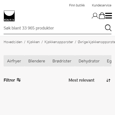
Hopp til hovedinnholdet
Finn butikk
Kundeservice
Hovedsiden
Kjøkken
Kjøkkenapparater
Øvrige kjøkkenapparat
Airfryer
Blendere
Brødrister
Dehydrator
Egg
Filtrer