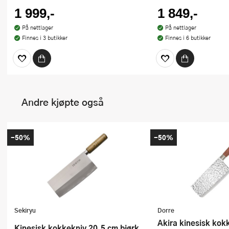
1 999,-
1 849,-
På nettlager
På nettlager
Finnes i 3 butikker
Finnes i 6 butikker
Andre kjøpte også
-50%
-50%
Sekiryu
Dorre
Akira kinesisk ko
Kinesisk kokkekniv 20,5 cm bjørk