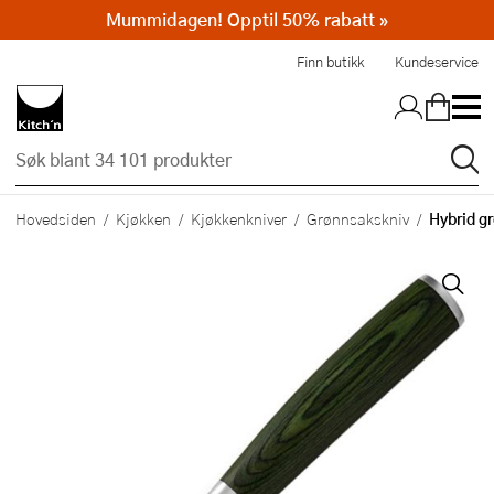
Mummidagen! Opptil 50% rabatt »
Hopp til hovedinnholdet
Finn butikk
Kundeservice
Hybrid gr
Hovedsiden
Kjøkken
Kjøkkenkniver
Grønnsakskniv