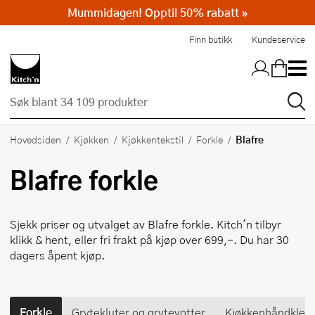
Mummidagen! Opptil 50% rabatt »
Hopp til hovedinnholdet
Finn butikk
Kundeservice
Blafre
Hovedsiden
Kjøkken
Kjøkkentekstil
Forkle
Blafre
forkle
Sjekk priser og utvalget av
Blafre
forkle. Kitch'n tilbyr
klikk & hent, eller fri frakt på kjøp over 699,-. Du har 30
dagers åpent kjøp.
Forkle
Grytekluter og grytevotter
Kjøkkenhåndkle o