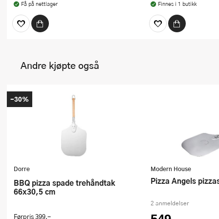
Få på nettlager
Finnes i 1 butikk
Andre kjøpte også
-30%
Dorre
Modern House
Pizza Angels pizz
BBQ pizza spade trehåndtak
66x30,5 cm
2 anmeldelser
Førpris
399,-
549,-