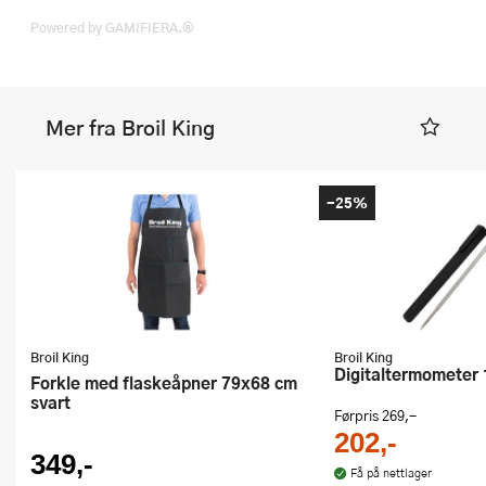
Powered by GAMIFIERA.®
Mer fra Broil King
-25%
Broil King
Broil King
Digitaltermometer
Forkle med flaskeåpner 79x68 cm
svart
Førpris
269,-
202,-
349,-
Få på nettlager