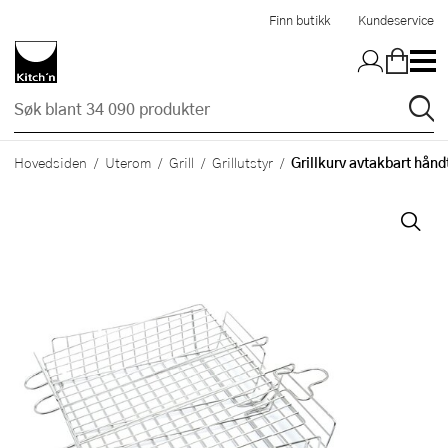
Hopp til hovedinnholdet
Finn butikk
Kundeservice
Grillkurv avtakbart hån
Hovedsiden
Uterom
Grill
Grillutstyr