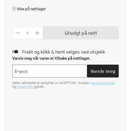
Ikke på nettlager
Utsolgt på nett
Frakt og klikk & hent velges ved utsjekk
Varsle meg når varen er tilbake på nettlager.
Varsle meg
Dette nettstedet er beskyttet av reCAPTCHA. Googles
personvernregler
og
brukervilkår
gjelder.