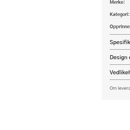
Merke:
Kategori:
Opprinne
Spesifi
Design 
Vedlike
Om lever