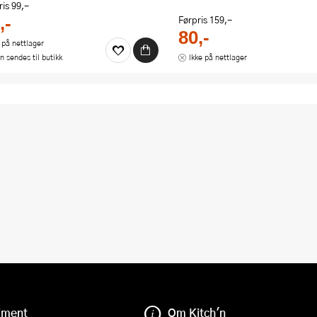
ris
99,-
,-
Førpris
159,-
80,-
 på nettlager
n sendes til butikk
Ikke på nettlager
iment
Om Kitch'n