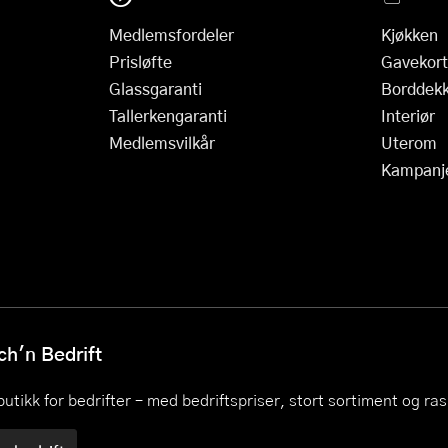
Medlemsfordeler
Kjøkken
Prisløfte
Gavekort
Glassgaranti
Borddekk
Tallerkengaranti
Interiør
Medlemsvilkår
Uterom
Kampanj
h'n Bedrift
utikk for bedrifter – med bedriftspriser, stort sortiment og ra