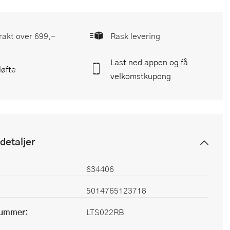
frakt over 699,-
Rask levering
Last ned appen og få
løfte
velkomstkupong
detaljer
634406
5014765123718
nummer:
LTS022RB