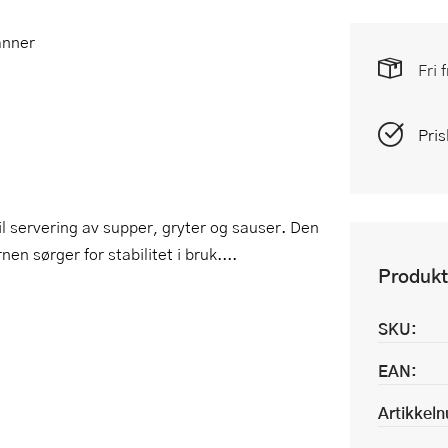
anner
Fri 
Pris
til servering av supper, gryter og sauser. Den
n sørger for stabilitet i bruk....
Produkt
SKU:
EAN:
Artikkel