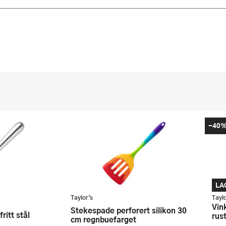
-40
LA
Taylor's
Taylo
Vinkjøler 12x20 cm hamret
Stekespade perforert silikon 30
ritt stål
rust
cm regnbuefarget