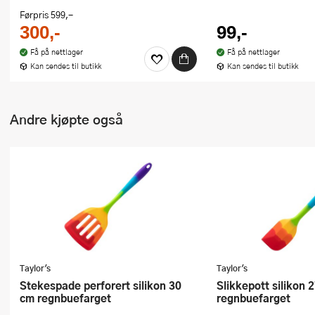
Førpris
599,-
300,-
99,-
Få på nettlager
Få på nettlager
Kan sendes til butikk
Kan sendes til butikk
Andre kjøpte også
Taylor's
Taylor's
Stekespade perforert silikon 30
Slikkepott silikon 27 cm
cm regnbuefarget
regnbuefarget