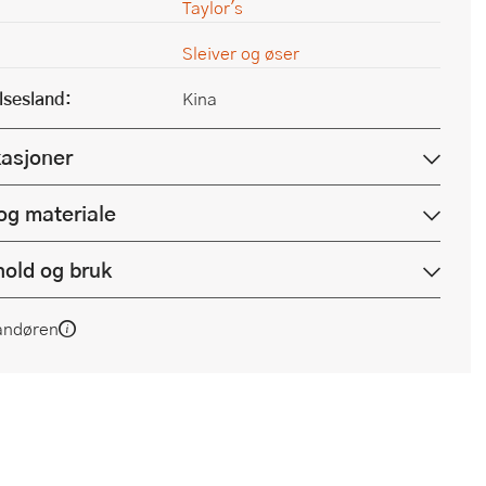
Taylor's
Sleiver og øser
lsesland:
Kina
kasjoner
og materiale
hold og bruk
andøren