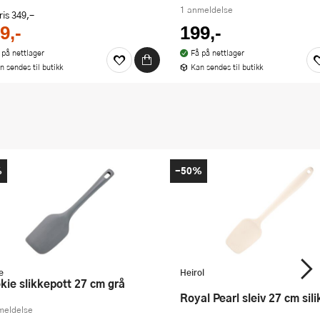
1 anmeldelse
ris
349,-
9,-
199,-
 på nettlager
Få på nettlager
n sendes til butikk
Kan sendes til butikk
%
-50%
e
Heirol
okie slikkepott 27 cm grå
Royal Pearl sleiv 27 cm sil
meldelse