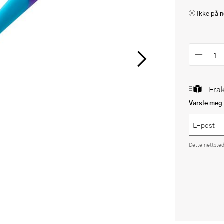
Ikke på n
Frak
Varsle meg 
Dette nettste