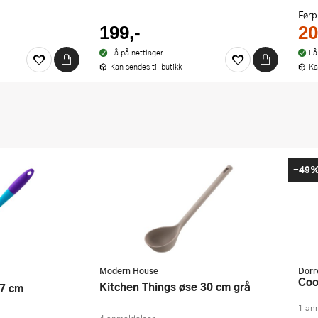
Førp
199,-
20
Få på nettlager
Få
Kan sendes til butikk
Ka
-49
Modern House
Dorr
Co
Kitchen Things øse 30 cm grå
1 an