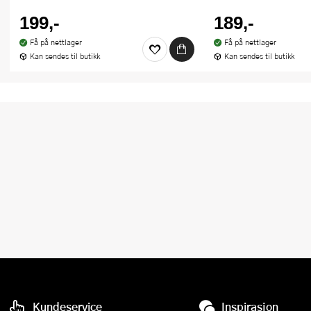
199,-
189,-
Få på nettlager
Få på nettlager
Kan sendes til butikk
Kan sendes til butikk
Kundeservice
Inspirasjon