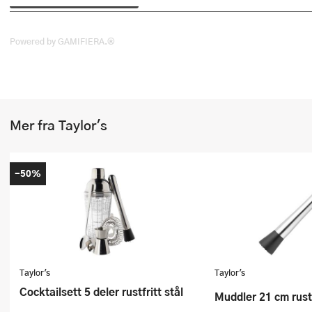
Stekepinsett
Stekespader
Powered by GAMIFIERA.®
Steketermometer
Tørkerullholder
Mer fra Taylor's
Visper
Øvrige kjøkkenredskaper
-50%
Taylor's
Taylor's
Cocktailsett 5 deler rustfritt stål
Muddler 21 cm rustf