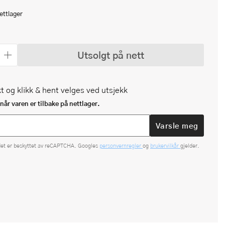
ettlager
Utsolgt på nett
t og klikk & hent velges ved utsjekk
når varen er tilbake på nettlager.
Varsle meg
det er beskyttet av reCAPTCHA. Googles
personvernregler
og
brukervilkår
gjelder.