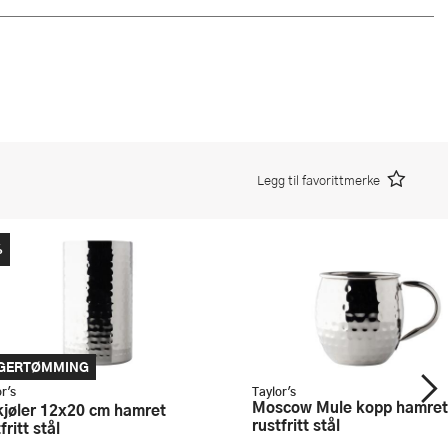
Legg til favorittmerke
%
GERTØMMING
r's
Taylor's
Moscow Mule kopp hamret
rustfritt stål
fritt stål