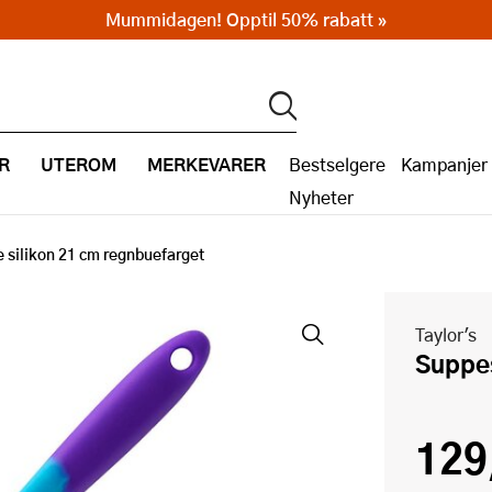
Mummidagen! Opptil 50% rabatt »
R
UTEROM
MERKEVARER
Bestselgere
Kampanjer
Nyheter
 silikon 21 cm regnbuefarget
Taylor's
Suppe
129