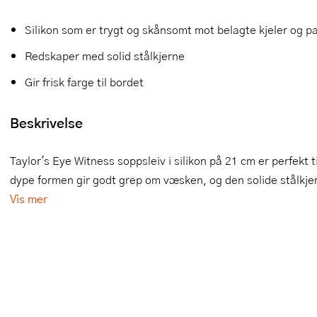
Slikkepotter
Melkeskummere
Morter
Vifter
Silikon som er trygt og skånsomt mot belagte kjeler og p
Springformer
Popcornmaskiner
Målebeger og måleskje
Redskaper med solid stålkjerne
Gir frisk farge til bordet
Sprøyteposer og tipper
Riskoker
Nøtteknekkere
Øvrig bakeutstyr
Sous vide
Oljeflaske og dressingflaske
Beskrivelse
Stavmiksere
Pastamaskiner
Taylor's Eye Witness soppsleiv i silikon på 21 cm er perfekt 
Steketakker
Perkulator
dype formen gir godt grep om væsken, og den solide stålkjerne
Vis mer
Toastjern og bordgrill
Pizzahjul
Vaffeljern
Pizzaspader
Vakuumpakker
Pizzastein og pizzastål
Vannkokere
Potetmoser