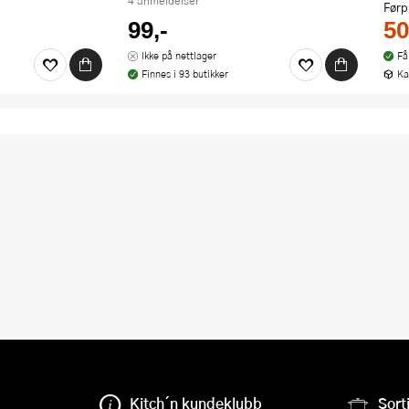
4 anmeldelser
Førp
99,-
50
Ikke på nettlager
Få
Finnes i 93 butikker
Ka
Kitch´n kundeklubb
Sort