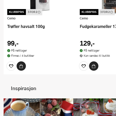
KLUBBPRIS
3 FOR 2
KLUBBPRIS
3 FOR 2
Denne varen inngår i vår 3 for 2
Denne varen inngår i vår
kampanje. Vi spanderer den rimeligste
kampanje. Vi spandere
Cemo
Cemo
Trøfler havsalt 100g
Fudgekarameller 1
99,-
129,-
På nettlager
På nettlager
Finnes i 4 butikker
Kan sendes til butikk
Inspirasjon