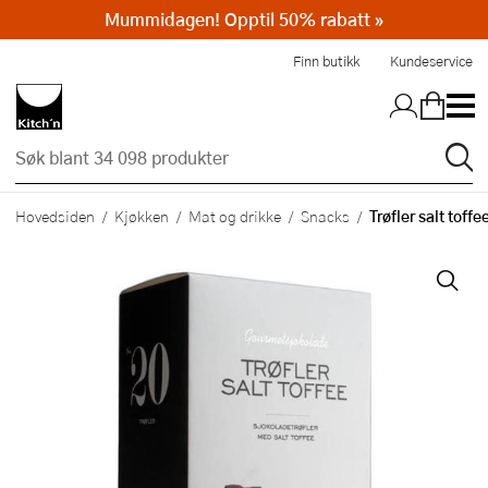
Mummidagen! Opptil 50% rabatt »
Hopp til hovedinnholdet
Finn butikk
Kundeservice
Trøfler salt toff
Hovedsiden
Kjøkken
Mat og drikke
Snacks