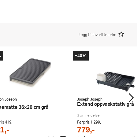
Legg til favorittmerke
%
-40%
ph Joseph
Joseph Joseph
Extend oppvaskstativ grå
rkematte 36x20 cm grå
3 anmeldelser
ris
419,-
Førpris
1 299,-
1,-
779,-