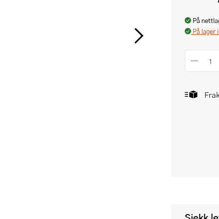
På nettla
På lager 
Frak
Sjekk l