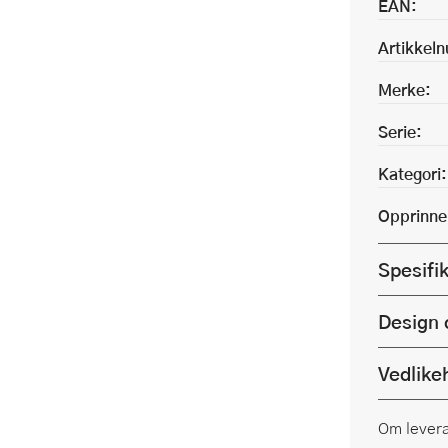
EAN:
Artikkel
Merke:
Serie:
Kategori:
Opprinne
Spesifi
Design 
Vedlike
Om lever