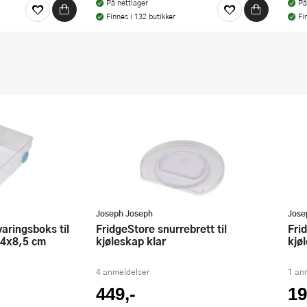
På nettlager
På
Finnes i 132 butikker
Fi
Joseph Joseph
Jose
FridgeStore snurrebrett til
FridgeStore hylledeler til
,4x8,5 cm
kjøleskap klar
kjø
4 anmeldelser
1 an
449,-
19