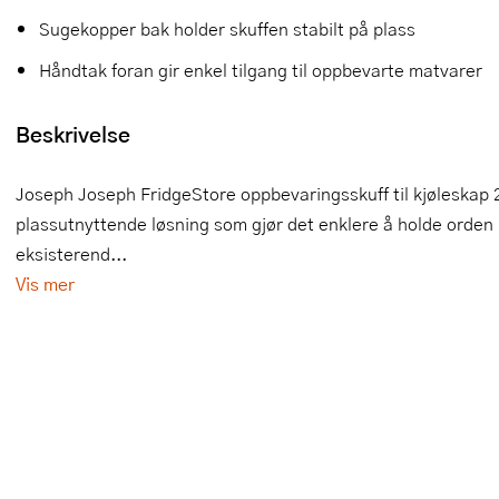
Sugekopper bak holder skuffen stabilt på plass
Slikkepotter
Melkeskummere
Morter
Vifter
Håndtak foran gir enkel tilgang til oppbevarte matvarer
Springformer
Popcornmaskiner
Målebeger og måleskje
Beskrivelse
Sprøyteposer og tipper
Riskoker
Nøtteknekkere
Øvrig bakeutstyr
Sous vide
Oljeflaske og dressingflaske
Joseph Joseph FridgeStore oppbevaringsskuff til kjøleskap 
plassutnyttende løsning som gjør det enklere å holde orden 
Stavmiksere
Pastamaskiner
eksisterend...
Steketakker
Perkulator
Vis mer
Toastjern og bordgrill
Pizzahjul
Vaffeljern
Pizzaspader
Vakuumpakker
Pizzastein og pizzastål
Vannkokere
Potetmoser