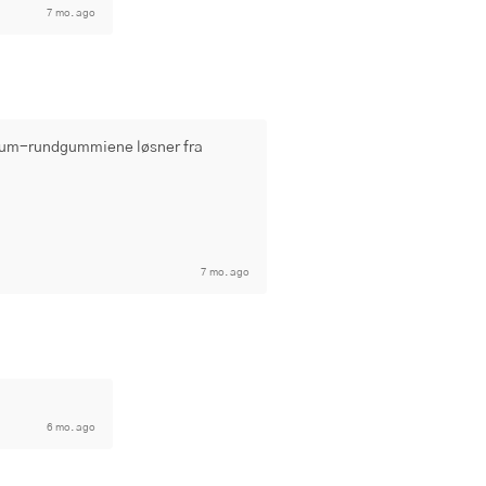
7 mo. ago
kuum-rundgummiene løsner fra 
7 mo. ago
6 mo. ago