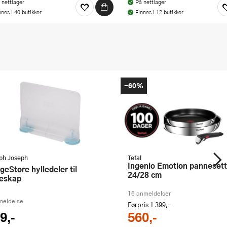
 nettlager
På nettlager
nnes i 40 butikker
Finnes i 12 butikker
-60%
ph Joseph
Tefal
Ingenio Emotion pannesett 3 deler
24/28 cm
leskap
16 anmeldelser
meldelse
Førpris
1 399,-
9,-
560,-