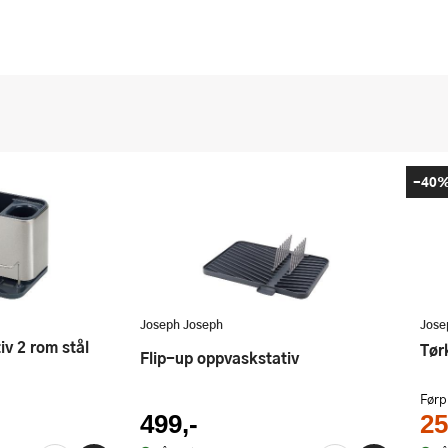
-40
Joseph Joseph
Jose
iv 2 rom stål
Tø
Flip-up oppvaskstativ
Førp
499,-
25