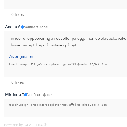
0 likes
Anelia A
Verifisert kjøper
Fin idé for oppbevaring av ost eller pålegg, men de plastiske va
glasset av og til og må justeres på nytt.
Vis originalen
Joseph Joseph - FridgeStore oppbevaringsskuff til kjøleskap 25,5x31,3 cm
0 likes
Mirlinda T
Verifisert kjøper
Joseph Joseph - FridgeStore oppbevaringsskuff til kjøleskap 25,5x31,3 cm
Powered by GAMIFIERA.®