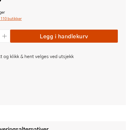
ger
i 110 butikker
Legg i handlekurv
t og klikk & hent velges ved utsjekk
everingsalternativer