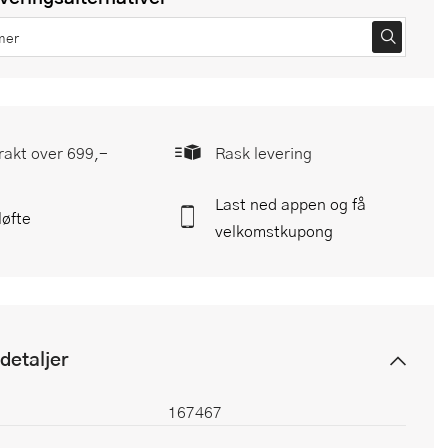
frakt over 699,-
Rask levering
Last ned appen og få
løfte
velkomstkupong
detaljer
167467