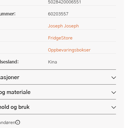
5028420006551
nummer:
60203557
Joseph Joseph
FridgeStore
Oppbevaringsbokser
lsesland:
Kina
kasjoner
og materiale
hold og bruk
andøren