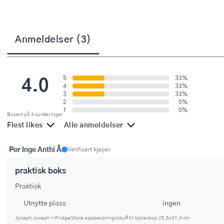
Stekepinsett
Stekespader
Anmeldelser (3)
Steketermometer
Tørkerullholder
4.0
5
33%
4
33%
3
33%
Visper
2
0%
1
0%
Basert på 3 vurderinger
Øvrige kjøkkenredskaper
Flest likes
Alle anmeldelser
Per Inge Anthi Å
Verifisert kjøper
praktisk boks
Praktisk
Utnytte plass
ingen
Joseph Joseph - FridgeStore oppbevaringsskuff til kjøleskap 25,5x31,3 cm