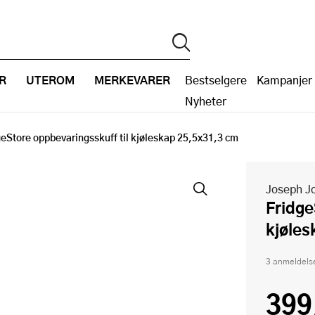
R
UTEROM
MERKEVARER
Bestselgere
Kampanjer
Nyheter
geStore oppbevaringsskuff til kjøleskap 25,5x31,3 cm
Joseph J
FridgeStore oppbevaringsskuff til
kjøles
3 anmeldels
399