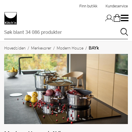
Hopp til hovedinnholdet
Finn butikk
Kundeservice
BAYk
Hovedsiden
Merkevarer
Modern House