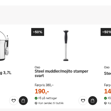
-50%
-50
Oxo
Oxo
Steel muddler/mojito stamper
ng 3,7L
St
svart
Førpris
380,-
Førp
190,-
14
Få på nettlager
Få
Kan sendes til butikk
Ka