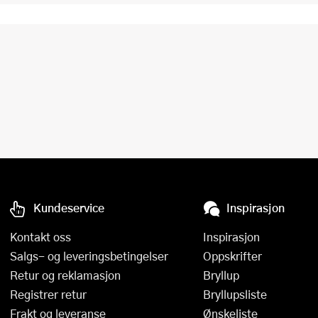
Kundeservice
Inspirasjon
Kontakt oss
Inspirasjon
Salgs- og leveringsbetingelser
Oppskrifter
Retur og reklamasjon
Bryllup
Registrer retur
Bryllupsliste
Frakt og leveranse
Ønskeliste