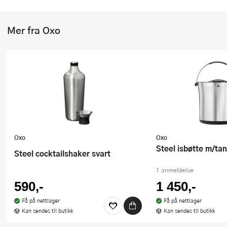
Stekepinsett
Mer fra Oxo
Stekespader
Steketermometer
Tørkerullholder
Visper
Øvrige kjøkkenredskaper
Oxo
Oxo
Steel isbøtte m/ta
Steel cocktailshaker svart
1 anmeldelse
590,-
1 450,-
Få på nettlager
Få på nettlager
Kan sendes til butikk
Kan sendes til butikk