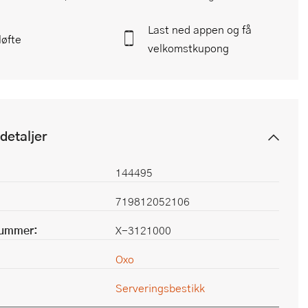
Last ned appen og få
løfte
velkomstkupong
detaljer
144495
719812052106
nummer:
X-3121000
Oxo
Serveringsbestikk