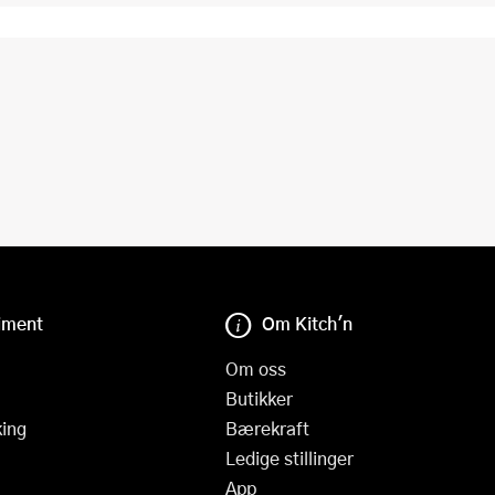
iment
Om Kitch'n
Om oss
Butikker
ing
Bærekraft
Ledige stillinger
App