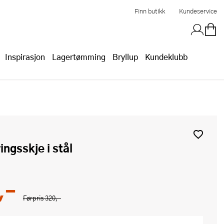
Finn butikk
Kundeservice
Inspirasjon
Lagertømming
Bryllup
Kundeklubb
ringsskje i stål
,-
Førpris
320,-