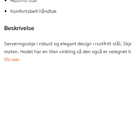
Rustfritt stål
Slikkepotter
Melkeskummere
Morter
Vifter
Komfortabelt håndtak
Springformer
Popcornmaskiner
Målebeger og måleskje
Beskrivelse
Sprøyteposer og tipper
Riskoker
Nøtteknekkere
Serveringsskje i robust og elegant design i rustfritt stål. Sk
Øvrig bakeutstyr
Sous vide
Oljeflaske og dressingflaske
maten. Hodet har en liten vinkling så den også er velegnet t
Vis mer
Stavmiksere
Pastamaskiner
Steketakker
Perkulator
Toastjern og bordgrill
Pizzahjul
Vaffeljern
Pizzaspader
Vakuumpakker
Pizzastein og pizzastål
Vannkokere
Potetmoser