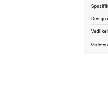
Spesifi
Design 
Vedlike
Om lever