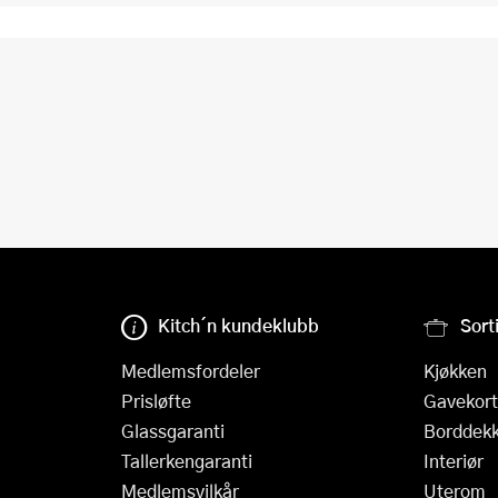
Kitch´n kundeklubb
Sort
Medlemsfordeler
Kjøkken
Prisløfte
Gavekort
Glassgaranti
Borddekk
Tallerkengaranti
Interiør
Medlemsvilkår
Uterom