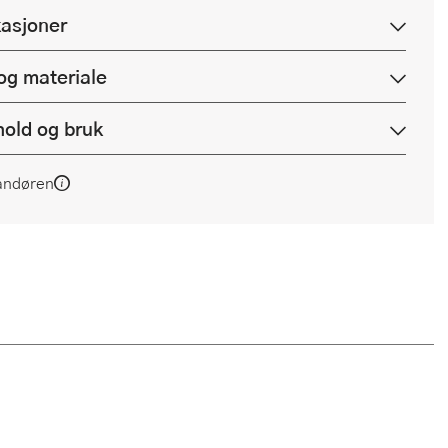
kasjoner
og materiale
hold og bruk
andøren