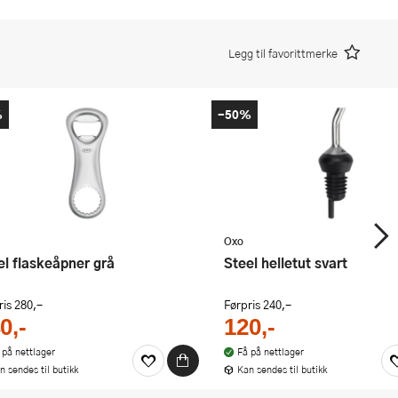
Legg til favorittmerke
%
-50%
Oxo
eel flaskeåpner grå
Steel helletut svart
ris
280,-
Førpris
240,-
0,-
120,-
 på nettlager
Få på nettlager
n sendes til butikk
Kan sendes til butikk