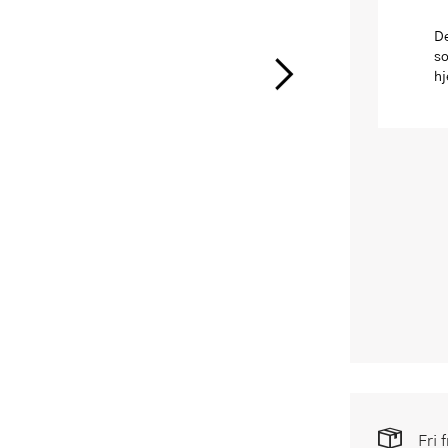
De
so
hj
Fri 