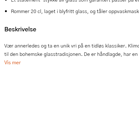
Slikkepotter
Melkeskummere
Morter
Vifter
Rommer 20 cl, laget i blyfritt glass, og tåler oppvaskmask
Springformer
Popcornmaskiner
Målebeger og måleskje
Beskrivelse
Sprøyteposer og tipper
Riskoker
Nøtteknekkere
Vær annerledes og ta en unik vri på en tidløs klassiker. Kli
Øvrig bakeutstyr
Sous vide
Oljeflaske og dressingflaske
til den bohemske glasstradisjonen. De er håndlagde, har en 
Vis mer
Stavmiksere
Pastamaskiner
Steketakker
Perkulator
Toastjern og bordgrill
Pizzahjul
Vaffeljern
Pizzaspader
Vakuumpakker
Pizzastein og pizzastål
Vannkokere
Potetmoser