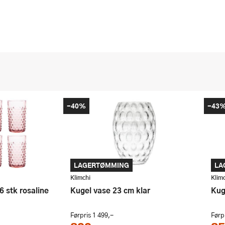
-40%
-43
LAGERTØMMING
LA
Klimchi
Klim
 6 stk rosaline
Kugel vase 23 cm klar
Ku
Førpris
1 499,-
Førp