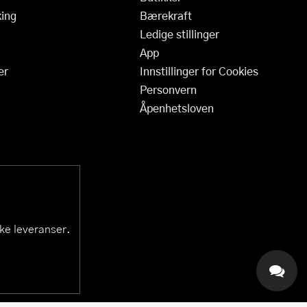
ing
Bærekraft
Ledige stillinger
App
er
Innstillinger for Cookies
Personvern
Åpenhetsloven
ske leveranser.
KAI