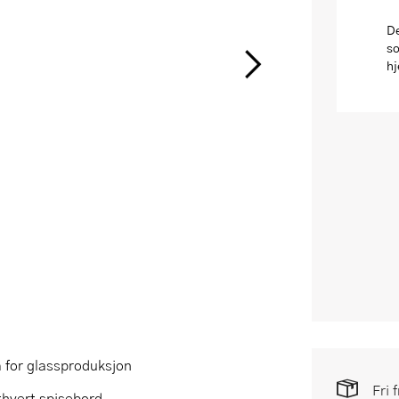
De
so
hj
 for glassproduksjon
Fri 
thvert spisebord