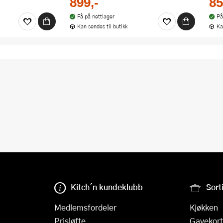
899,-
85
Få på nettlager
På
Kan sendes til butikk
Ka
Kitch´n kundeklubb
Sort
Medlemsfordeler
Kjøkken
Prisløfte
Gavekort