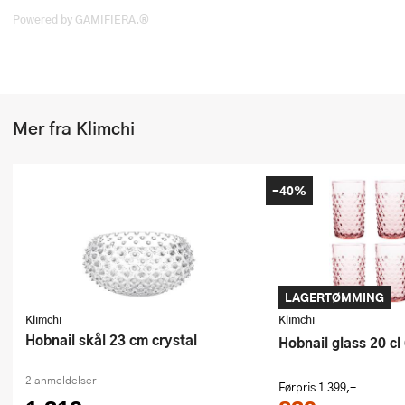
Stekepinsett
Powered by GAMIFIERA.®
Stekespader
Steketermometer
Mer fra Klimchi
Tørkerullholder
Visper
-40%
Øvrige kjøkkenredskaper
LAGERTØMMING
Klimchi
Klimchi
Hobnail skål 23 cm crystal
Hobnail glass 20 cl
2 anmeldelser
Førpris
1 399,-