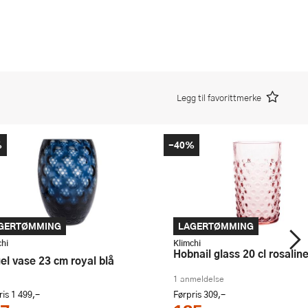
Legg til favorittmerke
%
-40%
GERTØMMING
LAGERTØMMING
chi
Klimchi
Hobnail glass 20 cl rosalin
gel vase 23 cm royal blå
1 anmeldelse
ris
1 499,-
Førpris
309,-