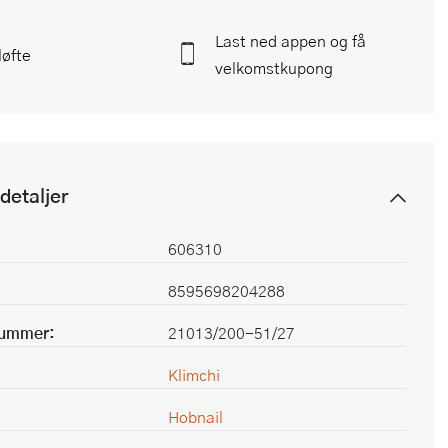
Last ned appen og få
løfte
velkomstkupong
detaljer
606310
8595698204288
nummer:
21013/200-51/27
Klimchi
Hobnail