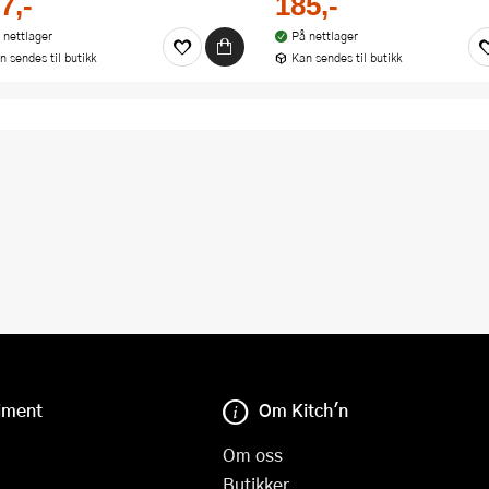
7,-
185,-
 nettlager
På nettlager
n sendes til butikk
Kan sendes til butikk
iment
Om Kitch'n
Om oss
Butikker