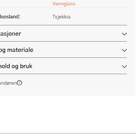
Vannglass
lsesland:
Tsjekkia
kasjoner
og materiale
hold og bruk
andøren