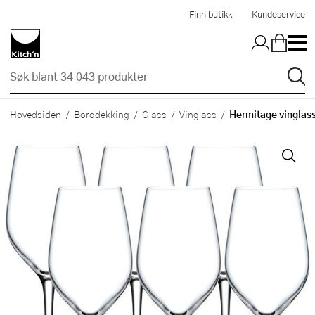
Hopp til hovedinnholdet
Finn butikk
Kundeservice
Hermitage vinglass 
Hovedsiden
Borddekking
Glass
Vinglass