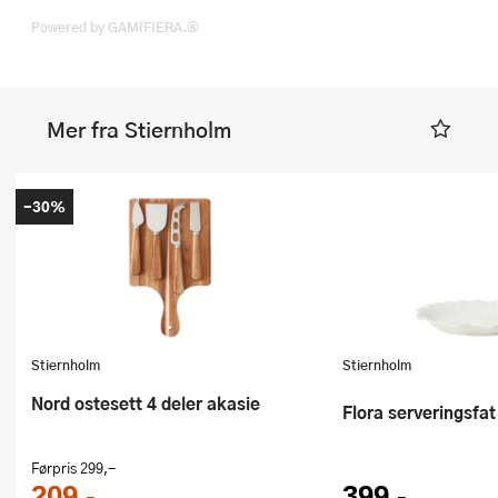
Powered by GAMIFIERA.®
Mer fra Stiernholm
-30%
Stiernholm
Stiernholm
Nord ostesett 4 deler akasie
Flora serveringsfa
Førpris
299,-
209,-
399,-