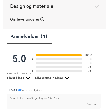
Design og materiale
Om leverandøren
Anmeldelser (1)
5.0
5
100%
4
0%
3
0%
2
0%
1
0%
Basert på 1 vurdering
Flest likes
Alle anmeldelser
Tuva D
Verifisert kjøper
Stiernholm - Hermitage vinglass 35 cl 6 stk
7 mo. ago