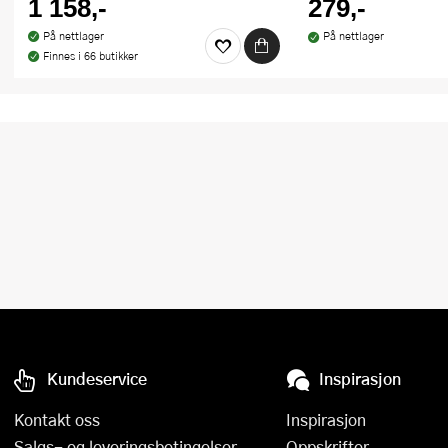
1 158,-
279,-
På nettlager
På nettlager
Finnes i 66 butikker
Kundeservice
Inspirasjon
Kontakt oss
Inspirasjon
Salgs- og leveringsbetingelser
Oppskrifter