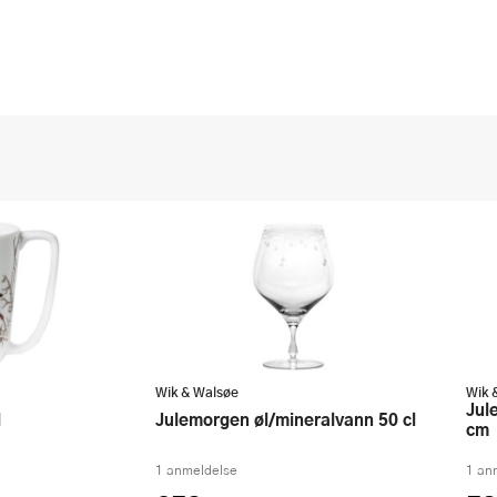
Wik & Walsøe
Wik 
Julemorgen Story dyp tallerken 20
Julemorgen øl/mineralvann 50 cl
l
cm
1 anmeldelse
1 an