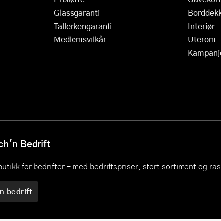
Glassgaranti
Borddekk
Tallerkengaranti
Interiør
Medlemsvilkår
Uterom
Kampanj
h'n Bedrift
utikk for bedrifter – med bedriftspriser, stort sortiment og ra
n bedrift