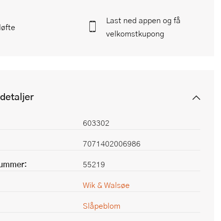
Last ned appen og få
løfte
velkomstkupong
detaljer
603302
7071402006986
nummer:
55219
Wik & Walsøe
Slåpeblom