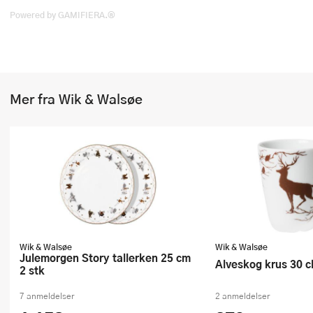
Stekepinsett
Powered by GAMIFIERA.®
Stekespader
Steketermometer
Mer fra Wik & Walsøe
Tørkerullholder
Visper
Øvrige kjøkkenredskaper
Wik & Walsøe
Wik & Walsøe
Julemorgen Story tallerken 25 cm
Alveskog krus 30 c
2 stk
7 anmeldelser
2 anmeldelser