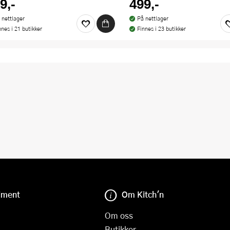
9,-
499,-
 nettlager
På nettlager
nnes i 21 butikker
Finnes i 23 butikker
iment
Om Kitch'n
Om oss
Butikker