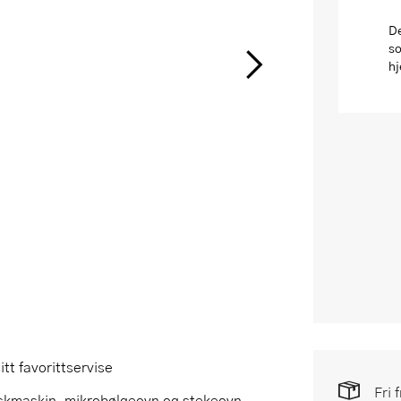
De
so
hj
tt favorittservise
Fri 
askmaskin, mikrobølgeovn og stekeovn