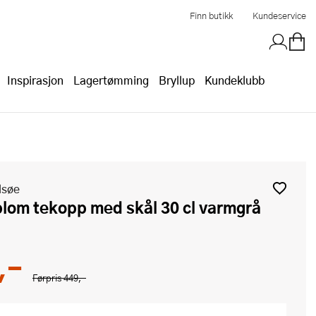
Finn butikk
Kundeservice
Inspirasjon
Lagertømming
Bryllup
Kundeklubb
lsøe
blom tekopp med skål 30 cl varmgrå
,-
Førpris
449,-