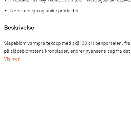
Slikkepotter
Melkeskummere
Morter
Vifter
Norsk design og unike produkter
Springformer
Popcornmaskiner
Målebeger og måleskje
Beskrivelse
Sprøyteposer og tipper
Riskoker
Nøtteknekkere
Slåpeblom varmgrå tekopp med skål 30 cl i benporselen, fra W
Øvrig bakeutstyr
Sous vide
Oljeflaske og dressingflaske
på slåpeblomstens kronblader, endrer nyansene seg fra det he
Vis mer
Stavmiksere
Pastamaskiner
Steketakker
Perkulator
Toastjern og bordgrill
Pizzahjul
Vaffeljern
Pizzaspader
Vakuumpakker
Pizzastein og pizzastål
Vannkokere
Potetmoser