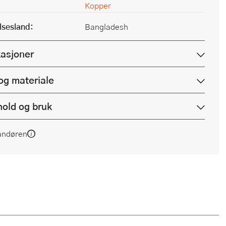
Kopper
lsesland:
Bangladesh
kasjoner
og materiale
hold og bruk
andøren