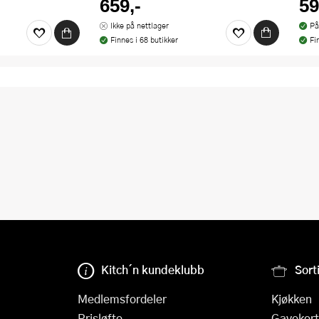
659,-
59
Ikke på nettlager
På
Finnes i 68 butikker
Fi
Kitch´n kundeklubb
Sort
Medlemsfordeler
Kjøkken
Prisløfte
Gavekort