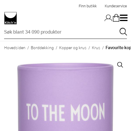
Hopp til hovedinnholdet
Finn butikk
Kundeservice
Favourite kopp
Hovedsiden
Borddekking
Kopper og krus
Krus