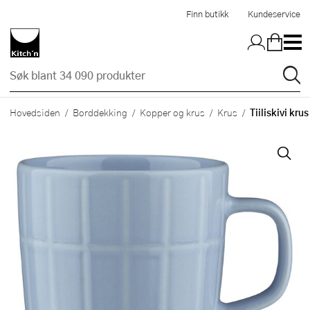
Hopp til hovedinnholdet
Finn butikk
Kundeservice
Tiiliskivi krus
Hovedsiden
Borddekking
Kopper og krus
Krus