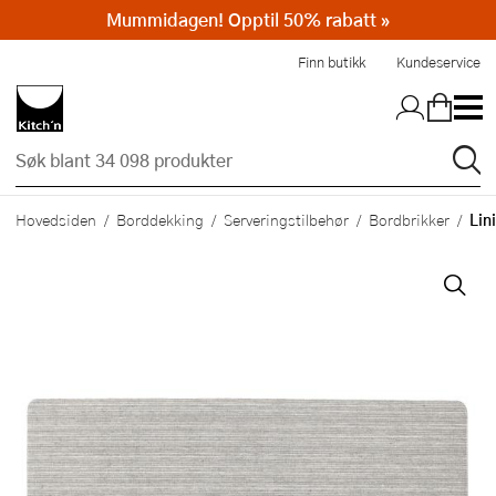
Mummidagen! Opptil 50% rabatt »
Hopp til hovedinnholdet
Finn butikk
Kundeservice
Lin
Hovedsiden
Borddekking
Serveringstilbehør
Bordbrikker