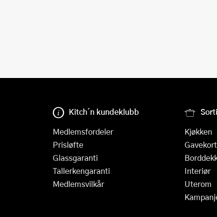
Kitch´n kundeklubb
Sort
Medlemsfordeler
Kjøkken
Prisløfte
Gavekort
Glassgaranti
Borddekk
Tallerkengaranti
Interiør
Medlemsvilkår
Uterom
Kampanj