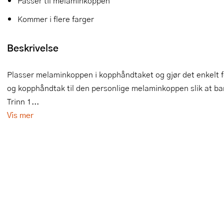
Passer til melaminkoppen
Slikkepotter
Melkeskummere
Morter
Vifter
Kommer i flere farger
Springformer
Popcornmaskiner
Målebeger og måleskje
Beskrivelse
Sprøyteposer og tipper
Riskoker
Nøtteknekkere
Plasser melaminkoppen i kopphåndtaket og gjør det enkelt fo
Øvrig bakeutstyr
Sous vide
Oljeflaske og dressingflaske
og kopphåndtak til den personlige melaminkoppen slik at b
Trinn 1...
Stavmiksere
Pastamaskiner
Vis mer
Steketakker
Perkulator
Toastjern og bordgrill
Pizzahjul
Vaffeljern
Pizzaspader
Vakuumpakker
Pizzastein og pizzastål
Vannkokere
Potetmoser