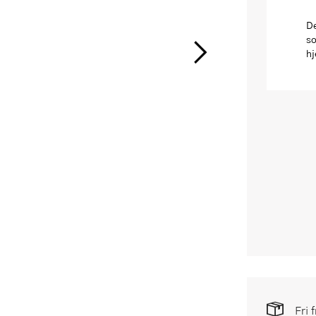
De
so
hj
Fri 