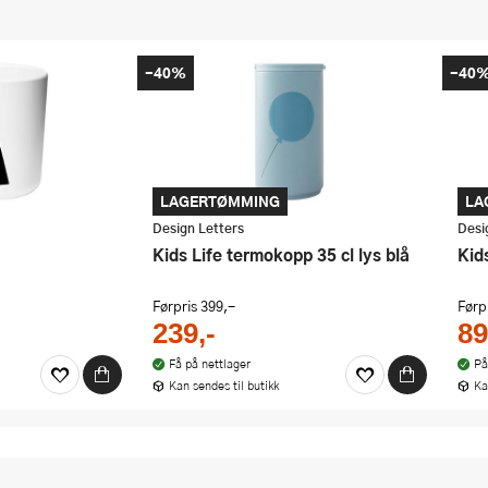
-40%
-40
LAGERTØMMING
LA
Design Letters
Desi
Kids Life termokopp 35 cl lys blå
Ki
Førpris
399,-
Førp
239,-
89
Få på nettlager
På
Kan sendes til butikk
Ka