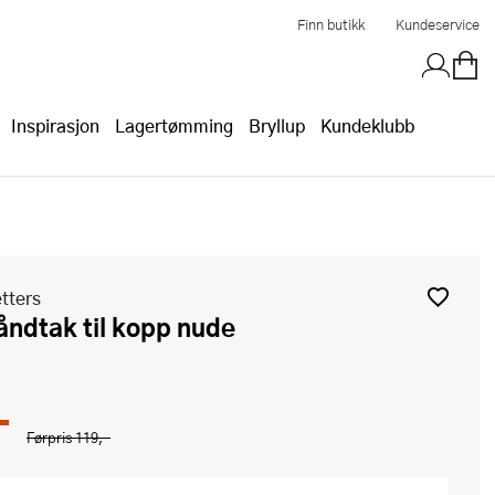
Finn butikk
Kundeservice
Inspirasjon
Lagertømming
Bryllup
Kundeklubb
tters
håndtak til kopp nude
-
Førpris
119,-