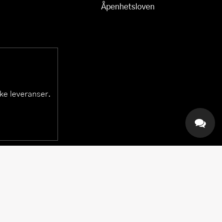
Åpenhetsloven
ske leveranser.
KAI