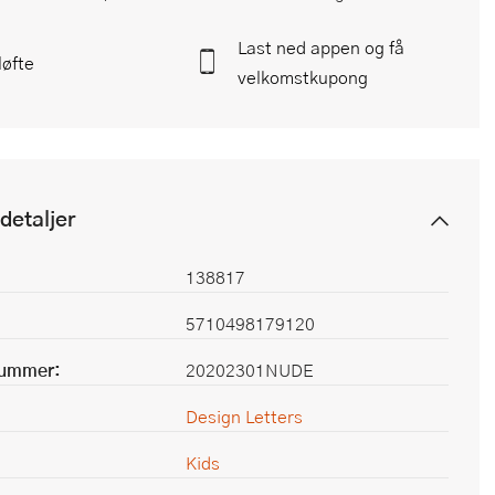
Last ned appen og få
løfte
velkomstkupong
detaljer
138817
5710498179120
nummer:
20202301NUDE
Design Letters
Kids