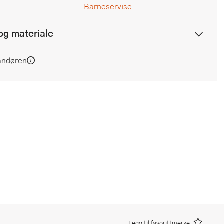
Barneservise
og materiale
andøren
Legg til favorittmerke