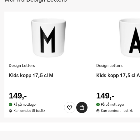
Stekepinsett
Stekespader
Steketermometer
Tørkerullholder
Visper
Design Letters
Design Letters
Øvrige kjøkkenredskaper
Kids kopp 17,5 cl M
Kids kopp 17,5 cl A
149,-
149,-
Få på nettlager
Få på nettlager
Kan sendes til butikk
Kan sendes til butikk