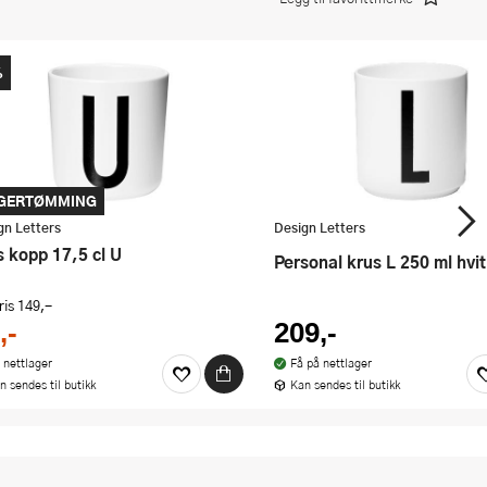
%
GERTØMMING
gn Letters
Design Letters
ds kopp 17,5 cl U
Personal krus L 250 ml hvit
ris
149,-
,-
209,-
 nettlager
Få på nettlager
n sendes til butikk
Kan sendes til butikk